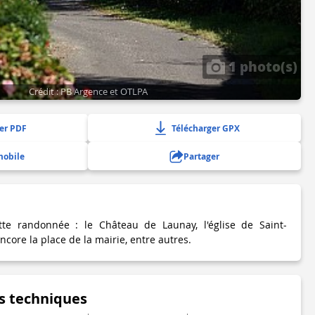
1 photo(s)
Crédit : PB Argence et OTLPA
er PDF
Télécharger GPX
mobile
Partager
e randonnée : le Château de Launay, l'église de Saint-
core la place de la mairie, entre autres.
s techniques