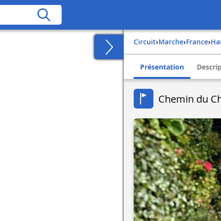
Circuit
›
Marche
›
france
›
h
Présentation
Descri
Chemin du Ch