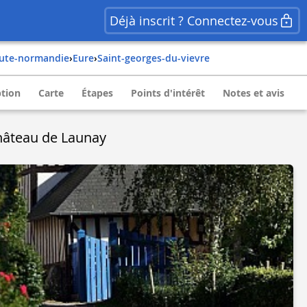
Déjà inscrit ? Connectez-vous
aute-normandie
›
eure
›
saint-georges-du-vievre
ption
Carte
Étapes
Points d'intérêt
Notes et avis
âteau de Launay