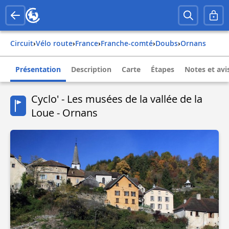
Circuit
›
Vélo route
›
france
›
franche-comté
›
doubs
›
ornans
Présentation
Description
Carte
Étapes
Notes et avi
Cyclo' - Les musées de la vallée de la
Loue - Ornans