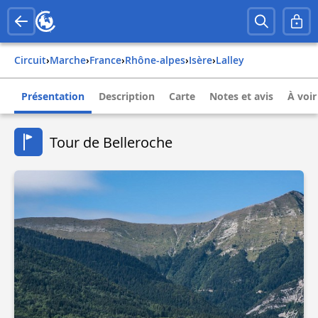
Circuit
›
Marche
›
france
›
rhône-alpes
›
isère
›
lalley
Présentation
Description
Carte
Notes et avis
À voir
Tour de Belleroche