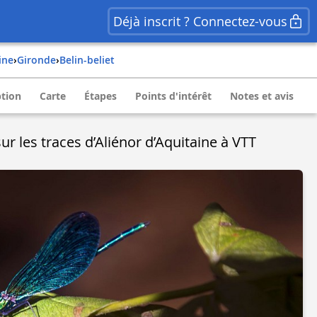
Déjà inscrit ? Connectez-vous
ine
›
gironde
›
belin-beliet
ption
Carte
Étapes
Points d'intérêt
Notes et avis
 sur les traces d’Aliénor d’Aquitaine à VTT