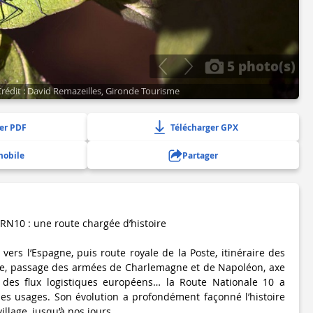
5 photo(s)
rédit : David Remazeilles, Gironde Tourisme
er PDF
Télécharger GPX
mobile
Partager
 RN10 : une route chargée d’histoire
ers l’Espagne, puis route royale de la Poste, itinéraire des
le, passage des armées de Charlemagne et de Napoléon, axe
 des flux logistiques européens… la Route Nationale 10 a
 les usages. Son évolution a profondément façonné l’histoire
illage, jusqu’à nos jours.