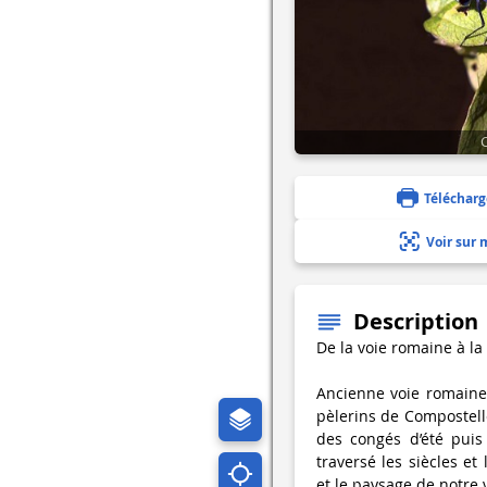
C
Télécharg
Voir sur 
Description
De la voie romaine à la
Ancienne voie romaine v
pèlerins de Compostel
des congés d’été puis
traversé les siècles et
et le paysage de notre v