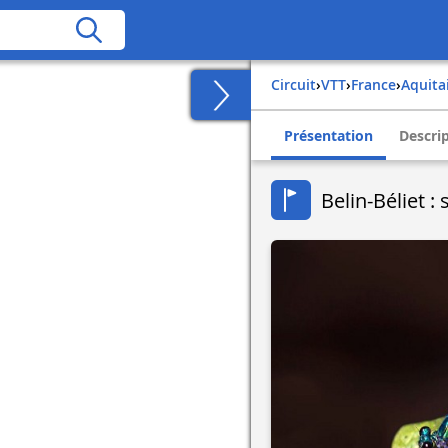
Circuit
›
VTT
›
france
›
aquita
Présentation
Descri
Belin-Béliet :