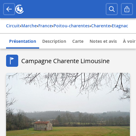
Circuit
›
Marche
›
france
›
poitou-charentes
›
charente
›
etagnac
Présentation
Description
Carte
Notes et avis
À voir
Campagne Charente Limousine