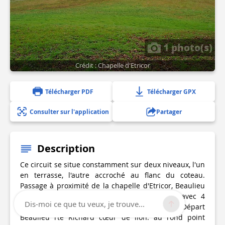
1 photo(s)
Crédit : Chapelle d'Etricor
Télécharger PDF
Télécharger GPX
Consulter sur l'application
Partager
Description
Ce circuit se situe constamment sur deux niveaux, l'un
en terrasse, l'autre accroché au flanc du coteau.
Passage à proximité de la chapelle d'Etricor, Beaulieu
ex-hameau de la commune de Chassenon, avec 4
Dis-moi ce que tu veux, je trouve...
dérivations de 4-7-8-10 km Balisage bleu. Départ
Beaulieu rte Richard cœur de lion. au rond point