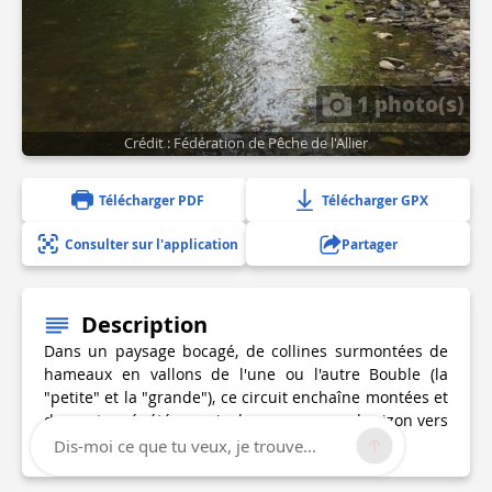
1 photo(s)
Crédit : Fédération de Pêche de l'Allier
Télécharger PDF
Télécharger GPX
Consulter sur l'application
Partager
Description
Dans un paysage bocagé, de collines surmontées de
hameaux en vallons de l'une ou l'autre Bouble (la
"petite" et la "grande"), ce circuit enchaîne montées et
descentes répétées mais douces, avec un horizon vers
l'est dominé par la forêt des Colettes.
Dis-moi ce que tu veux, je trouve...