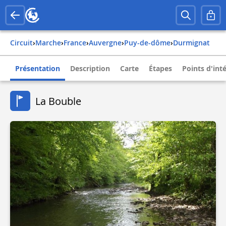
Circuit
›
Marche
›
france
›
auvergne
›
puy-de-dôme
›
durmignat
Présentation
Description
Carte
Étapes
Points d'int
La Bouble