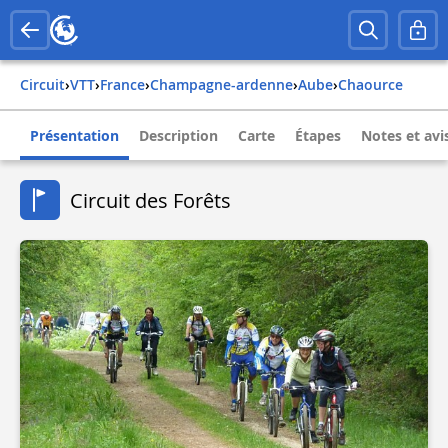
Circuit
›
VTT
›
france
›
champagne-ardenne
›
aube
›
chaource
Présentation
Description
Carte
Étapes
Notes et avi
Circuit des Forêts