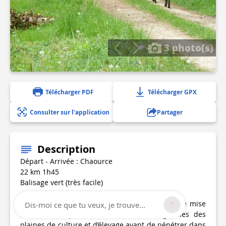
3 photo(s)
Télécharger PDF
Télécharger GPX
Consulter sur l'application
Partager
Description
Départ - Arrivée : Chaource
22 km 1h45
Balisage vert (très facile)
Au départ de l’Eglise de Chaource et sa célèbre mise
Dis-moi ce que tu veux, je trouve...
au tombeau partez sur les chemins agricoles des
plaines de culture et d’élevage avant de pénétrer dans