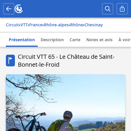
Circuit
›
VTT
›
france
›
rhône-alpes
›
rhône
›
chevinay
Présentation
Description
Carte
Notes et avis
À voir
Circuit VTT 65 - Le Château de Saint-
Bonnet-le-Froid