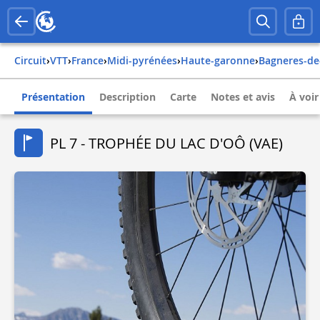
Circuit
›
VTT
›
france
›
midi-pyrénées
›
haute-garonne
›
bagneres-d
Présentation
Description
Carte
Notes et avis
À voir
PL 7 - TROPHÉE DU LAC D'OÔ (VAE)