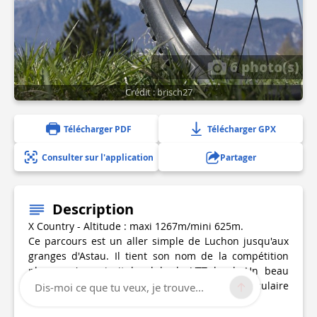
6 photo(s)
Crédit : brisch27
Télécharger PDF
Télécharger GPX
Consulter sur l'application
Partager
Description
X Country - Altitude : maxi 1267m/mini 625m.
Ce parcours est un aller simple de Luchon jusqu'aux
granges d'Astau. Il tient son nom de la compétition
phare qu'organisait le club de VTT local. Un beau
panorama vous attendra dans la très spectaculaire
Dis-moi ce que tu veux, je trouve...
vallée d'Oô.