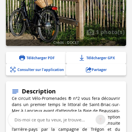
1 photo(s)
Crédit : ©DCET
Télécharger PDF
Télécharger GPX
Consulter sur l'application
Partager
Description
Ce circuit Vélo-Promenades ® n°2 vous fera découvrir
dans un premier temps le littoral de Saint-Briac-sur-
Mer à Lancieux avant d'atteindre la Baie de Beaussais-
sur-Mer. Elle héberge des sites naturels d'exception
Dis-moi ce que tu veux, je trouve...
comme les célèbres polders. Vous rejoindrez ensuite
l'arrière-pays par la campagne de Trégon et du