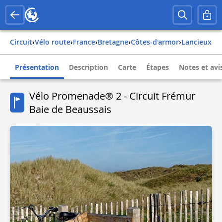
Circuit
›
Vélo route
›
france
›
bretagne
›
côtes-d'armor
›
lancieux
Présentation
Description
Carte
Étapes
Notes et avi
Vélo Promenade® 2 - Circuit Frémur
Baie de Beaussais