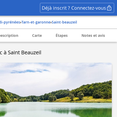
Déjà inscrit ? Connectez-vous
idi-pyrénées
›
tarn-et-garonne
›
saint-beauzeil
escription
Carte
Étapes
Notes et avis
c à Saint Beauzeil