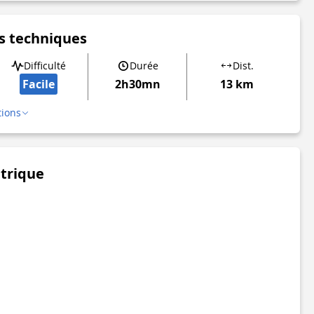
s techniques
Difficulté
Durée
Dist.
Facile
2h30mn
13 km
tions
étrique