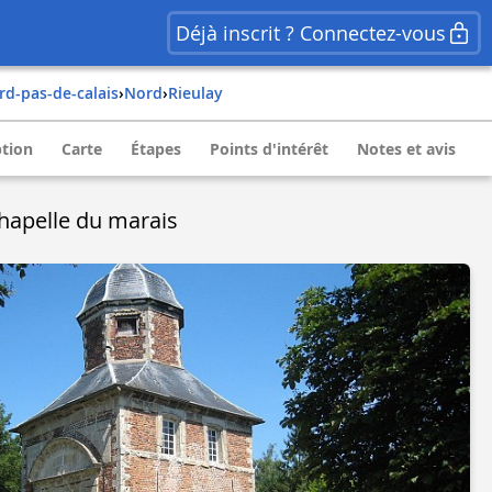
Déjà inscrit ? Connectez-vous
ord-pas-de-calais
›
nord
›
rieulay
ption
Carte
Étapes
Points d'intérêt
Notes et avis
chapelle du marais