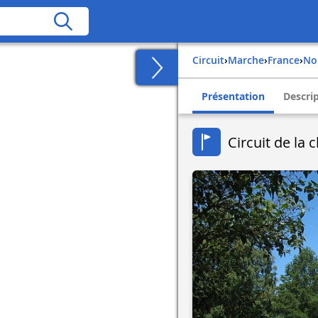
Circuit
›
Marche
›
france
›
n
Présentation
Descri
Circuit de la 