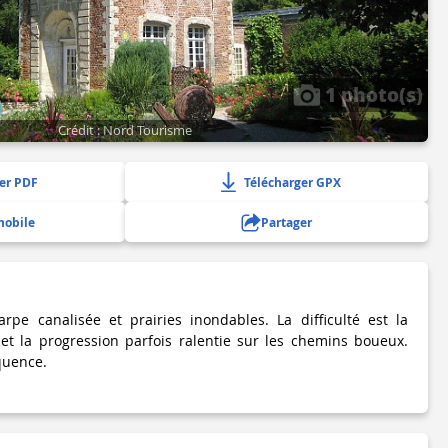
1 photo(s)
Crédit : Nord Tourisme
er PDF
Télécharger GPX
mobile
Partager
carpe canalisée et prairies inondables. La difficulté est la
et la progression parfois ralentie sur les chemins boueux.
quence.