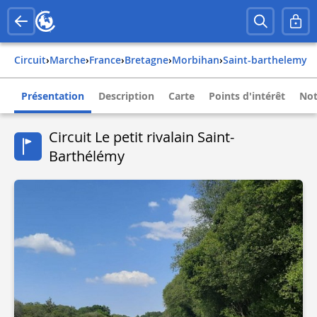
Circuit
›
Marche
›
france
›
bretagne
›
morbihan
›
saint-barthelemy
Présentation
Description
Carte
Points d'intérêt
Not
Circuit Le petit rivalain Saint-
Barthélémy