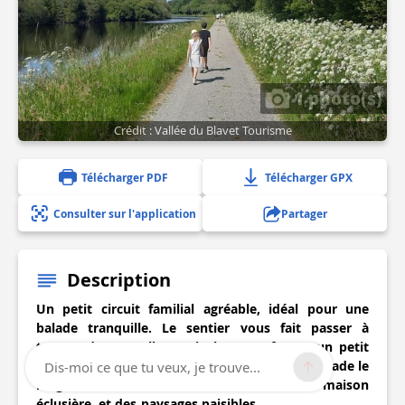
1 photo(s)
Crédit : Vallée du Blavet Tourisme
Télécharger PDF
Télécharger GPX
Consulter sur l'application
Partager
Description
Un petit circuit familial agréable, idéal pour une
balade tranquille. Le sentier vous fait passer à
travers des parcelles agricoles, une ferme, un petit
village, et surtout vous offre une belle promenade le
Dis-moi ce que tu veux, je trouve...
long du Blavet. À découvrir : une écluse, une maison
éclusière, et des paysages paisibles.