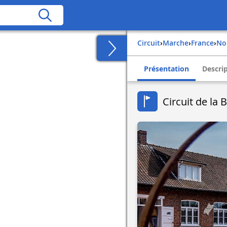
Circuit
›
Marche
›
france
›
n
Présentation
Descri
Circuit de la 