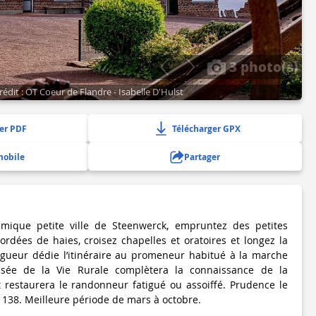
3 photo(s)
rédit : OT Coeur de Flandre - Isabelle D'Hulst
er PDF
Télécharger GPX
mobile
Partager
mique petite ville de Steenwerck, empruntez des petites
dées de haies, croisez chapelles et oratoires et longez la
gueur dédie l’itinéraire au promeneur habitué à la marche
sée de la Vie Rurale complètera la connaissance de la
restaurera le randonneur fatigué ou assoiffé. Prudence le
 138. Meilleure période de mars à octobre.