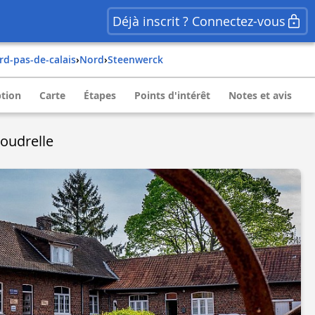
Déjà inscrit ? Connectez-vous
ord-pas-de-calais
›
nord
›
steenwerck
ption
Carte
Étapes
Points d'intérêt
Notes et avis
Boudrelle