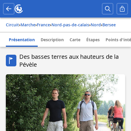
Circuit
›
Marche
›
france
›
nord-pas-de-calais
›
nord
›
bersee
Présentation
Description
Carte
Étapes
Points d'int
Des basses terres aux hauteurs de la
Pévèle