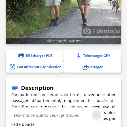
1 photo(s)
Crédit : Nord Tourisme
Télécharger PDF
Télécharger GPX
Consulter sur l'application
Partager
Description
Parcourir une ancienne voie ferrée devenue sentier
paysager départemental, emprunter les pavés de
Paris-Roubaix, découvrir la campagne pévéloise et
notamment les différentes essences d'arbres les plus
Dis-moi ce que tu veux, je trouve...
courantes de la région, voilà les promesses tenues par
cette boucle.