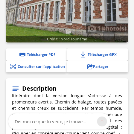
1 photo(s)
Crédit : Nord Tourisme
Télécharger PDF
Télécharger GPX
Consulter sur l'application
Partager
Description
Itinéraire dont la version longue s’adresse à des
promeneurs avertis. Chemin de halage, routes pavées
et chemins creux se succèdent. Par temps humide,
porter des chaussures étanches. Meilleure période
d’avril à octobre. Les zones traversées sont des
Dis-moi ce que tu veux, je trouve...
plateaux agricoles dénudés, sans couvert végétal :
s’équiper en conséquence (coupe-vent, couvre-chef...)