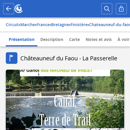
Circuit
›
Marche
›
france
›
bretagne
›
finistère
›
chateauneuf-du-fao
Présentation
Description
Carte
Notes et avis
À voir
Châteauneuf du Faou - La Passerelle