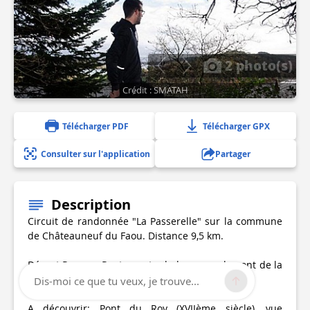
2 photo(s)
Crédit : SMATAH
Télécharger PDF
Télécharger GPX
Consulter sur l'application
Partager
Description
Circuit de randonnée "La Passerelle" sur la commune
de Châteauneuf du Faou. Distance 9,5 km.
Départ Penn ar Pont - contre halage sous le pont de la
D36. Suivre le balisage bleu
Dis-moi ce que tu veux, je trouve...
A découvrir: Pont du Roy (XVIIème siècle), vue