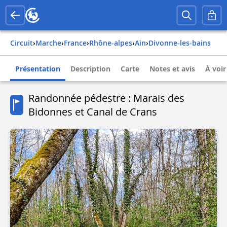
Circuit
›
Marche
›
france
›
rhône-alpes
›
ain
›
divonne-les-bains
Présentation
Description
Carte
Notes et avis
À voir
Randonnée pédestre : Marais des
Bidonnes et Canal de Crans