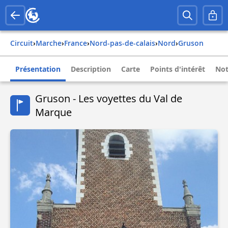
Circuit
›
Marche
›
france
›
nord-pas-de-calais
›
nord
›
gruson
Présentation
Description
Carte
Points d'intérêt
Not
Gruson - Les voyettes du Val de
Marque