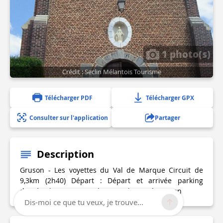
1 photo(s)
Crédit : Seclin Mélantois Tourisme
Télécharger PDF
Télécharger GPX
Consulter sur l'application
Partager
Description
Gruson - Les voyettes du Val de Marque Circuit de
9,3km (2h40) Départ : Départ et arrivée parking
derrière la mairie, entrée rue Calmette à Gruson
Dis-moi ce que tu veux, je trouve...