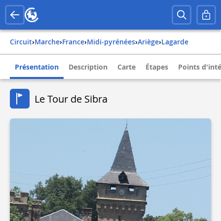
Circuit
›
Marche
›
france
›
midi-pyrénées
›
ariège
›
lagarde
Présentation
Description
Carte
Étapes
Points d'int
Le Tour de Sibra