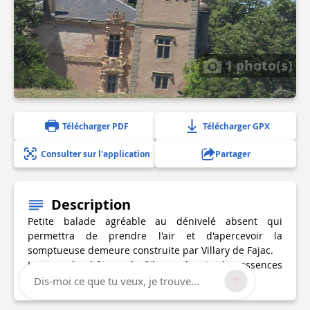
1 photo(s)
Télécharger PDF
Télécharger GPX
Consulter sur l'application
Partager
Description
Petite balade agréable au dénivelé absent qui
permettra de prendre l'air et d'apercevoir la
somptueuse demeure construite par Villary de Fajac.
Le parc du château de Sibra présente des essences
rares (arbres d’Amérique, forêt de bambous...)
Dis-moi ce que tu veux, je trouve...