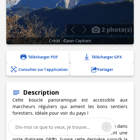
2 photo(s)
Crédit : ©Jean Capitant
Télécharger PDF
Télécharger GPX
Consulter sur l'application
Partager
Description
Cette boucle panoramique est accessible aux
marcheurs réguliers qui aiment les bons sentiers
forestiers. Idéale pour voir du pays !
Du parking, rejoindre une petite route qui monte dans
Dis-moi ce que tu veux, je trouve...
le vallon de la Font, et qui devient rapidement une
piste (balisage GR®). Suivre cette dernière jusqu’à la