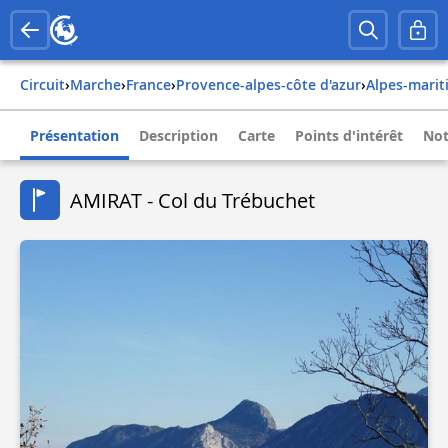
Circuit
›
Marche
›
france
›
provence-alpes-côte d'azur
›
alpes-mari
Présentation
Description
Carte
Points d'intérêt
Not
AMIRAT - Col du Trébuchet