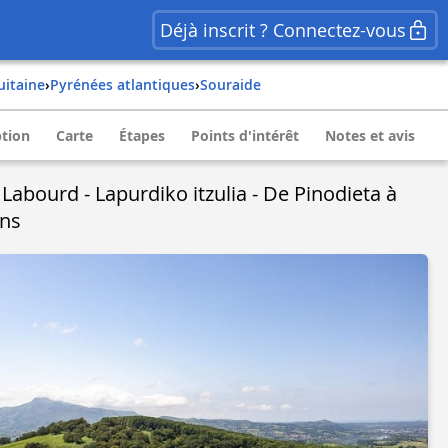
Déjà inscrit ? Connectez-vous
quitaine
›
pyrénées atlantiques
›
souraide
ption
Carte
Étapes
Points d'intérêt
Notes et avis
abourd - Lapurdiko itzulia - De Pinodieta à
ins