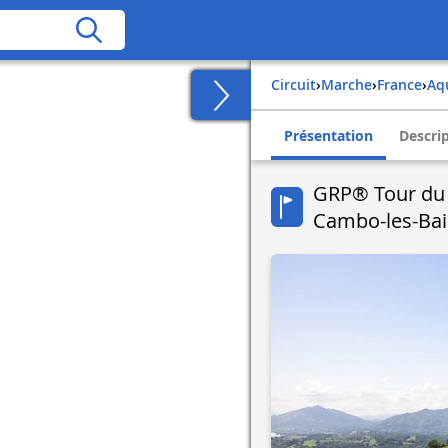
Circuit
›
Marche
›
france
›
a
Présentation
Descri
GRP® Tour du L
Cambo-les-Ba