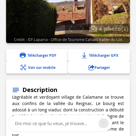
4 photo(s)
Crédit : ©F.Laparra - Office de Tourisme Cahors Vallée du Lot
Télécharger PDF
Télécharger GPX
Voir sur mobile
Partager
Description
L’agréable et verdoyant village de Calamane se trouve
aux confins de la vallée du Reignac. Le bourg est
adossé à un long viaduc dont la construction a débuté
en 1881 dans le cadre de la construction de la ligne de
train Paris-Toulouse. Le nom de calaman, désignant le
Dis-moi ce que tu veux, je trouve...
faîte du toit, fait référence à une colline en forme de
toit.