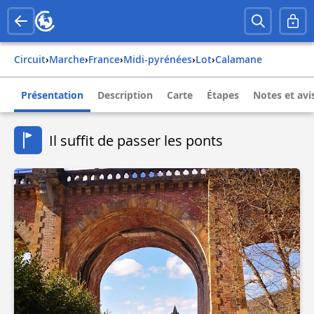
Circuit
›
Marche
›
france
›
midi-pyrénées
›
lot
›
calamane
Présentation
Description
Carte
Étapes
Notes et avi
Il suffit de passer les ponts