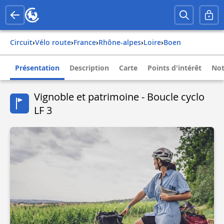
Circuit
›
Vélo route
›
france
›
rhône-alpes
›
loire
›
boen
Présentation
Description
Carte
Points d'intérêt
Not
Vignoble et patrimoine - Boucle cyclo
LF 3