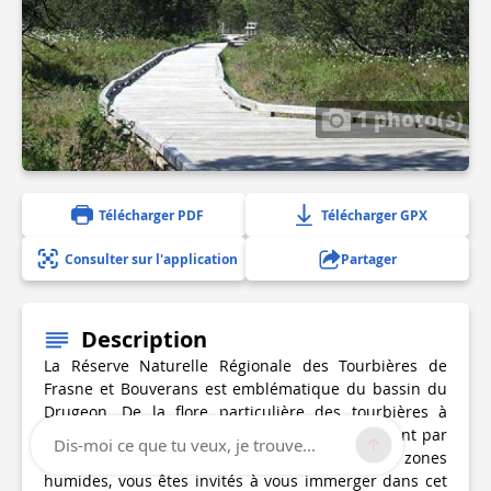
1 photo(s)
Télécharger PDF
Télécharger GPX
Consulter sur l'application
Partager
Description
La Réserve Naturelle Régionale des Tourbières de
Frasne et Bouverans est emblématique du bassin du
Drugeon. De la flore particulière des tourbières à
l'histoire de l'exploitation de la tourbe en passant par
Dis-moi ce que tu veux, je trouve...
l'origine post-glaciaire et le rôle écologique des zones
humides, vous êtes invités à vous immerger dans cet