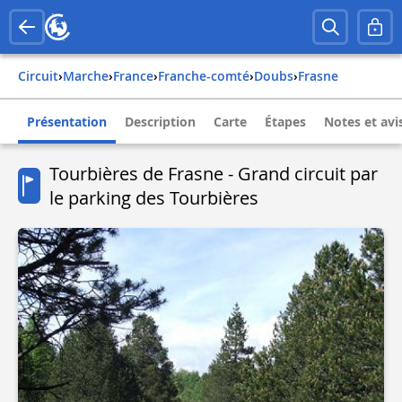
Circuit
›
Marche
›
france
›
franche-comté
›
doubs
›
frasne
Présentation
Description
Carte
Étapes
Notes et avi
Tourbières de Frasne - Grand circuit par
le parking des Tourbières