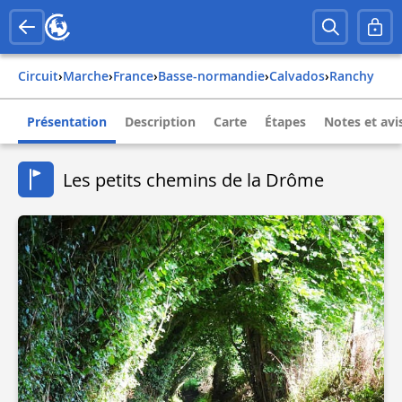
Circuit
›
Marche
›
france
›
basse-normandie
›
calvados
›
ranchy
Présentation
Description
Carte
Étapes
Notes et avi
Les petits chemins de la Drôme