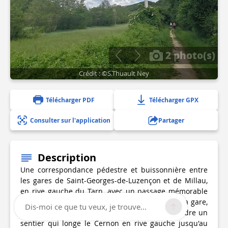
2 photo(s)
Crédit : ©S.Thuault Ney
Télécharger PDF
Télécharger GPX
Consulter sur l'application
Partager
Description
Une correspondance pédestre et buissonnière entre
les gares de Saint-Georges-de-Luzençon et de Millau,
en rive gauche du Tarn, avec un passage mémorable
en contrebas du célèbre viaduc à haubansDe la gare,
Dis-moi ce que tu veux, je trouve...
prendre de petits escaliers en face pour rejoindre un
sentier qui longe le Cernon en rive gauche jusqu'au