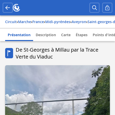
Circuit
›
Marche
›
france
›
midi-pyrénées
›
aveyron
›
saint-georges-
Présentation
Description
Carte
Étapes
Points d'int
De St-Georges à Millau par la Trace
Verte du Viaduc