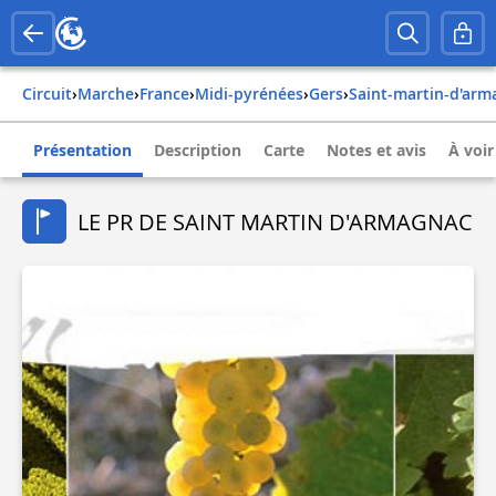
Circuit
›
Marche
›
france
›
midi-pyrénées
›
gers
›
saint-martin-d'ar
Présentation
Description
Carte
Notes et avis
À voir
LE PR DE SAINT MARTIN D'ARMAGNAC