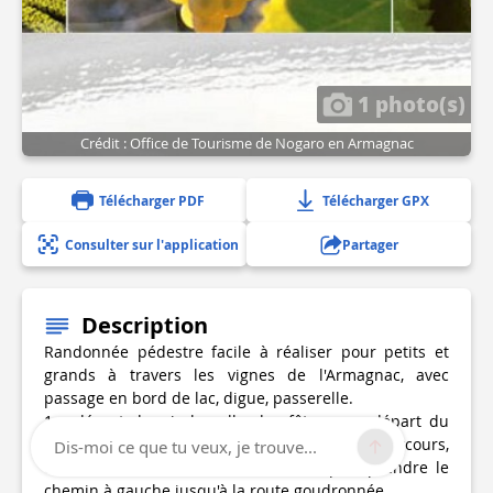
1 photo(s)
Crédit : Office de Tourisme de Nogaro en Armagnac
Télécharger PDF
Télécharger GPX
Consulter sur l'application
Partager
Description
Randonnée pédestre facile à réaliser pour petits et
grands à travers les vignes de l'Armagnac, avec
passage en bord de lac, digue, passerelle.
1 - départ depuis la salle des fêtes : au départ du
panneau balisage jaune des PR sur tout le parcours,
Dis-moi ce que tu veux, je trouve...
descendre vers le nord sur 1100 m, puis prendre le
chemin à gauche jusqu'à la route goudronnée