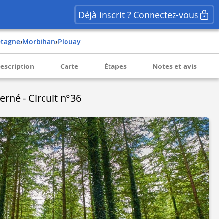
Déjà inscrit ? Connectez-vous
retagne
›
morbihan
›
plouay
escription
Carte
Étapes
Notes et avis
erné - Circuit n°36