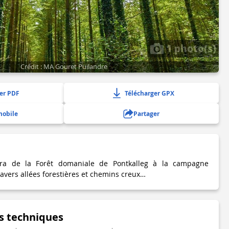
1 photo(s)
Crédit : MA Gouret Puilandre
er PDF
Télécharger GPX
mobile
Partager
ra de la Forêt domaniale de Pontkalleg à la campagne
avers allées forestières et chemins creux…
s techniques