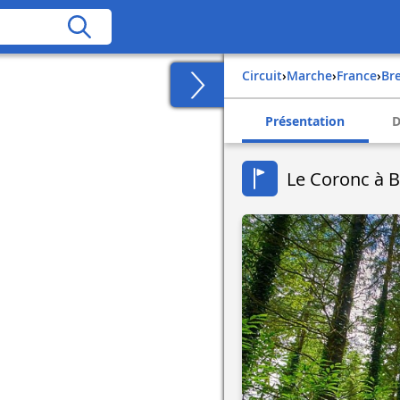
Circuit
›
Marche
›
france
›
b
Présentation
D
Le Coronc à B