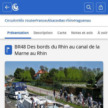
Circuit
›
Vélo route
›
france
›
alsace
›
bas-rhin
›
haguenau
Présentation
Description
Carte
Notes et avis
À voir
BR48 Des bords du Rhin au canal de la
Marne au Rhin