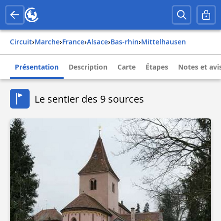
Circuit
›
Marche
›
france
›
alsace
›
bas-rhin
›
mittelhausen
Présentation
Description
Carte
Étapes
Notes et avi
Le sentier des 9 sources