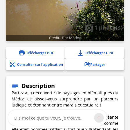
1 photo(s)
Crédit : Pnr Médoc
Télécharger PDF
Télécharger GPX
Consulter sur l'application
Partager
Description
Partez à la découverte de paysages emblématiques du
Médoc et laissez-vous surprendre par un parcours
ludique et étonnant entre marais et estuaire !
La légende raconte qu’autrefois, une couleuvre géante
Dis-moi ce que tu veux, je trouve...
terrifiait les habitants des alentours. Le Liron, comme
elle était nommée, sifflait si fort qu’en l’entendant, les