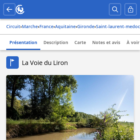
Circuit
›
Marche
›
france
›
aquitaine
›
gironde
›
saint-laurent-medoc
Présentation
Description
Carte
Notes et avis
À voir
La Voie du Liron