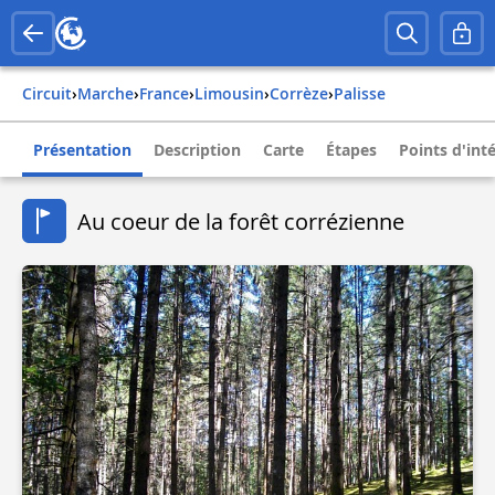
Circuit
›
Marche
›
france
›
limousin
›
corrèze
›
palisse
Présentation
Description
Carte
Étapes
Points d'int
Au coeur de la forêt corrézienne