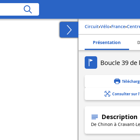
Circuit
›
Vélo
›
france
›
centr
Présentation
D
Boucle 39 de l
Télécharg
Consulter sur l
Description
De Chinon à Cravant-Le