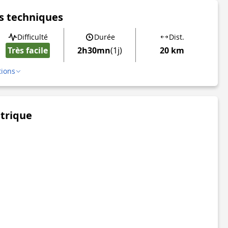
s techniques
Difficulté
Durée
Dist.
Très facile
2h30mn
(1j)
20 km
tions
étrique