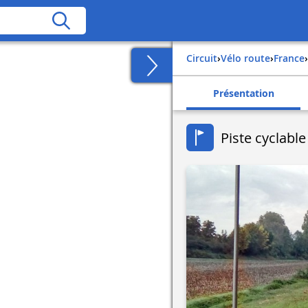
Circuit
›
Vélo route
›
france
›
Présentation
Piste cyclab