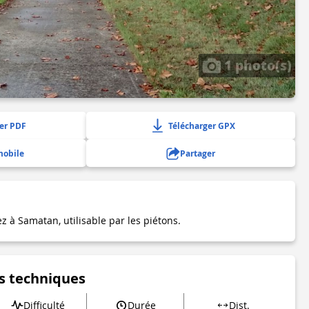
1 photo(s)
er PDF
Télécharger GPX
mobile
Partager
z à Samatan, utilisable par les piétons.
s techniques
Difficulté
Durée
Dist.