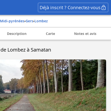
Déjà inscrit ? Connectez-vous
midi-pyrénées
›
gers
›
lombez
Description
Carte
Notes et avis
le de Lombez à Samatan