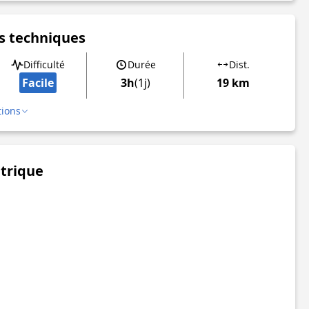
s techniques
Difficulté
Durée
Dist.
Facile
3h
(1j)
19 km
tions
étrique