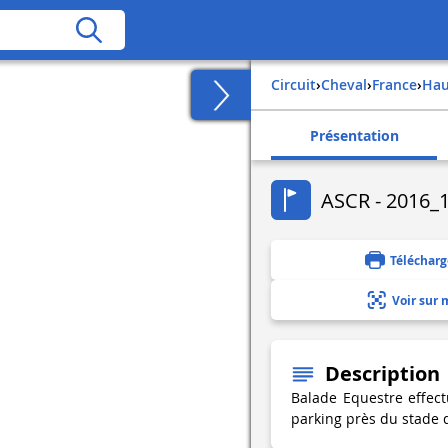
Circuit
›
Cheval
›
france
›
ha
Présentation
ASCR - 2016_1
Télécharg
Voir sur 
Description
Balade Equestre effect
parking près du stade d