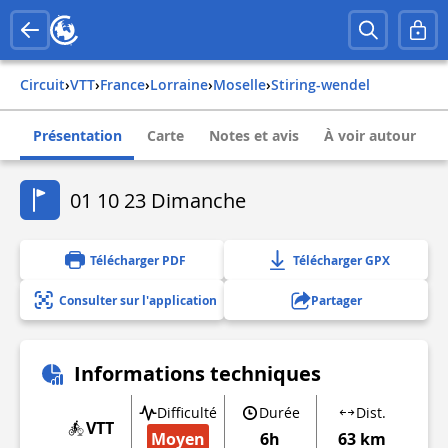
Circuit
›
VTT
›
france
›
lorraine
›
moselle
›
stiring-wendel
Présentation
Carte
Notes et avis
À voir autour
01 10 23 Dimanche
Télécharger PDF
Télécharger GPX
Consulter sur l'application
Partager
Informations techniques
Difficulté
Durée
Dist.
VTT
Moyen
6h
63 km