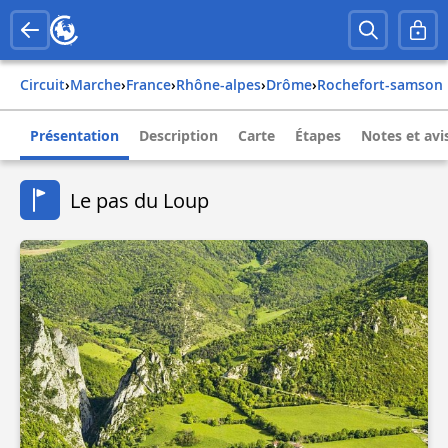
Circuit
›
Marche
›
france
›
rhône-alpes
›
drôme
›
rochefort-samson
Présentation
Description
Carte
Étapes
Notes et avi
Le pas du Loup