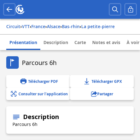
Circuit
›
VTT
›
france
›
alsace
›
bas-rhin
›
la petite-pierre
Présentation
Description
Carte
Notes et avis
À voir
Parcours 6h
Télécharger PDF
Télécharger GPX
Consulter sur l'application
Partager
Description
Parcours 6h