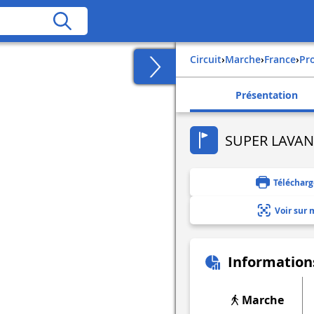
Circuit
›
Marche
›
france
›
p
Présentation
SUPER LAVA
Télécharg
Voir sur 
Information
Marche