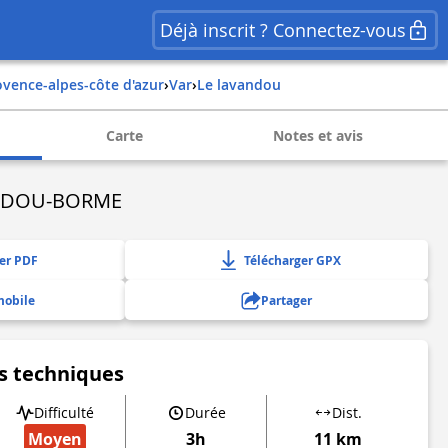
Déjà inscrit ? Connectez-vous
rovence-alpes-côte d'azur
›
var
›
le lavandou
Carte
Notes et avis
NDOU-BORME
er PDF
Télécharger GPX
mobile
Partager
s techniques
Difficulté
Durée
Dist.
Moyen
3h
11 km