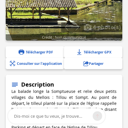
4 photo(s)
Crédit : Non communiqué
Télécharger PDF
Télécharger GPX
Consulter sur l'application
Partager
Description
La balade longe la Somptueuse et relie deux petits
villages du Mellois : Tillou et Sompt. Au point de
départ, le tilleul planté sur la place de l'église rappelle
l'origine du nom du village de Tillou, tilleul se disant
"theil' en langue poitevine.
Dis-moi ce que tu veux, je trouve...
Parking et départ en face de l'église de Tillou.