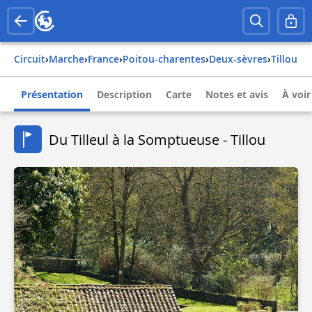
Circuit
›
Marche
›
france
›
poitou-charentes
›
deux-sèvres
›
tillou
Présentation
Description
Carte
Notes et avis
À voir
Du Tilleul à la Somptueuse - Tillou