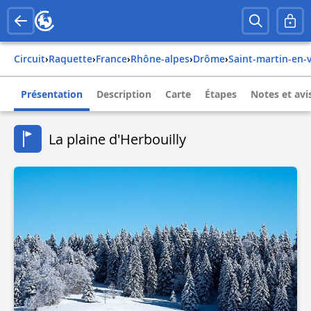
Circuit
›
Raquette
›
france
›
rhône-alpes
›
drôme
›
saint-martin-en-
Présentation
Description
Carte
Étapes
Notes et avi
La plaine d'Herbouilly