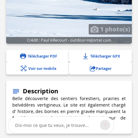
1 photo(s)
Crédit : Paul Villecourt - outdoor-reporter.com
Télécharger PDF
Télécharger GPX
Voir sur mobile
Partager
Description
Belle découverte des sentiers forestiers, prairies et
belvédères vertigineux. Le site est également chargé
d' histoire, des bornes en pierre gravée marquaient la
frontière entre les territoires du seigneur de
Sassenage et de l' Évêque de Die.
Dis-moi ce que tu veux, je trouve...