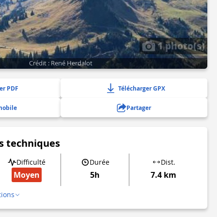
1 photo(s)
Crédit : René Herdalot
er PDF
Télécharger GPX
mobile
Partager
s techniques
Difficulté
Durée
Dist.
Moyen
5h
7.4 km
tions