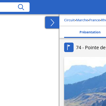
Circuit
›
Marche
›
france
›
r
Présentation
74 - Pointe d