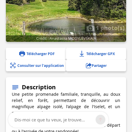
1 photo(s)
Crédit : Anastasiia MODYLEVSKAIA
Télécharger PDF
Télécharger GPX
Consulter sur l'application
Partager
Description
Une petite promenade familiale, tranquille, au doux
relief, en forêt, permettant de découvrir un
magnifique alpage isolé, l'alpage de l'Iselet, et un
panorama sur Annecy.
Dis-moi ce que tu veux, je trouve...
Profitez de la base de loisirs des Dronières au départ
ou à l'arrivée de votre randonnée!