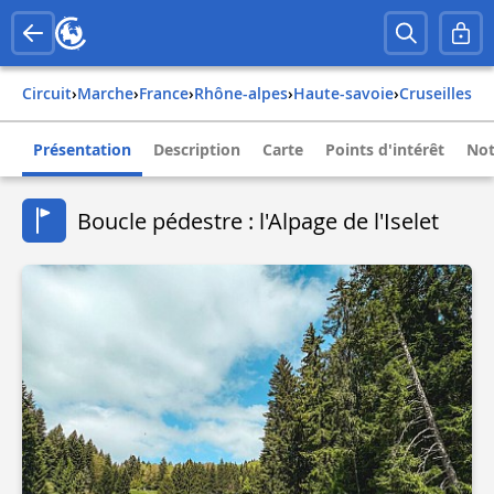
Circuit
›
Marche
›
france
›
rhône-alpes
›
haute-savoie
›
cruseilles
Présentation
Description
Carte
Points d'intérêt
Not
Boucle pédestre : l'Alpage de l'Iselet