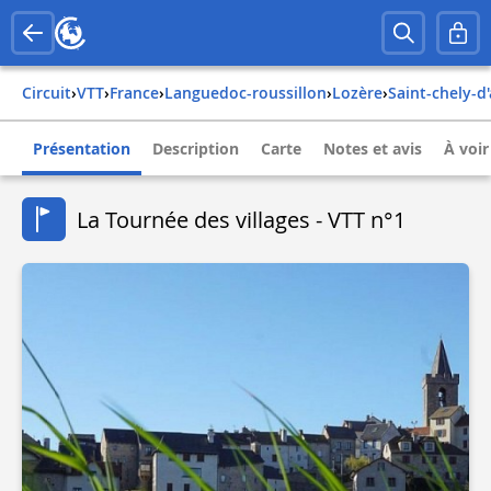
Circuit
›
VTT
›
france
›
languedoc-roussillon
›
lozère
›
saint-chely-d
Présentation
Description
Carte
Notes et avis
À voir
La Tournée des villages - VTT n°1