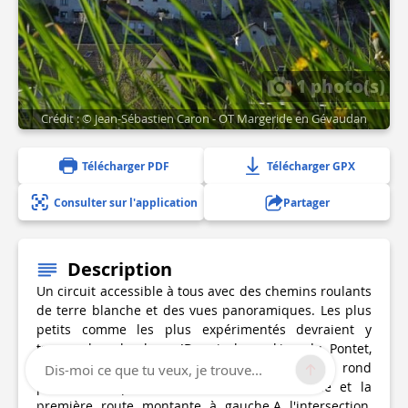
1 photo(s)
Crédit : © Jean-Sébastien Caron - OT Margeride en Gévaudan
Télécharger PDF
Télécharger GPX
Consulter sur l'application
Partager
Description
Un circuit accessible à tous avec des chemins roulants
de terre blanche et des vues panoramiques. Les plus
petits comme les plus expérimentés devraient y
trouver leur bonheur !Depuis le parking du Pontet,
prendre la route à gauche pour rejoindre le rond
Dis-moi ce que tu veux, je trouve...
point de la piscine. Prendre la 2eme sortie et la
première route montante à gauche.A l'intersection,