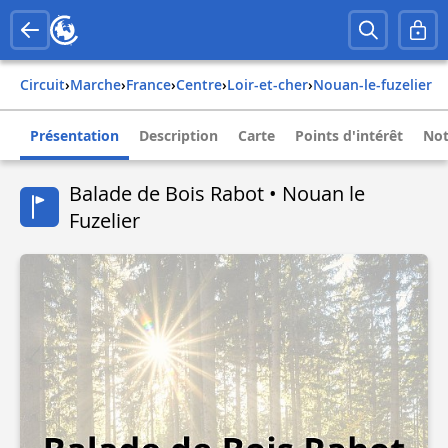
Circuit
›
Marche
›
france
›
centre
›
loir-et-cher
›
nouan-le-fuzelier
Présentation
Description
Carte
Points d'intérêt
Not
Balade de Bois Rabot • Nouan le
Fuzelier