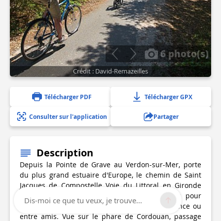
6 photo(s)
Crédit : David-Remazeilles
Télécharger PDF
Télécharger GPX
Consulter sur l'application
Partager
Description
Depuis la Pointe de Grave au Verdon-sur-Mer, porte
du plus grand estuaire d'Europe, le chemin de Saint
Jacques de Compostelle Voie du Littoral en Gironde
commence ici. Arpentez ce chemin forestier pour
Dis-moi ce que tu veux, je trouve...
rejoindre Soulac-sur-Mer en famille, en itinérance ou
entre amis. Vue sur le phare de Cordouan, passage