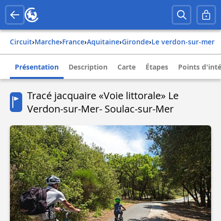
Circuit
›
Marche
›
france
›
aquitaine
›
gironde
›
le verdon-sur-mer
Présentation
Description
Carte
Étapes
Points d'int
Tracé jacquaire «Voie littorale» Le
Verdon-sur-Mer- Soulac-sur-Mer