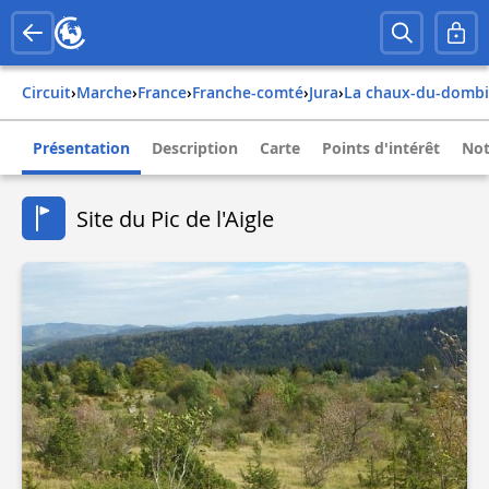
Circuit
›
Marche
›
france
›
franche-comté
›
jura
›
la chaux-du-dombi
Présentation
Description
Carte
Points d'intérêt
Not
Site du Pic de l'Aigle