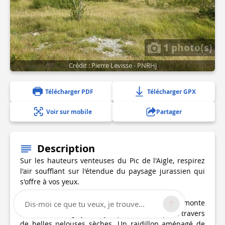
1 photo(s)
Crédit : Pierre Levisse - PNRHJ
Télécharger PDF
Télécharger GPX
Voir sur mobile
Partager
Description
Sur les hauteurs venteuses du Pic de l'Aigle, respirez
l'air soufflant sur l'étendue du paysage jurassien qui
s'offre à vos yeux.
Depuis le PARKING DU PIC, le sentier rocailleux monte
Dis-moi ce que tu veux, je trouve...
au nord (balisage jaune) jusqu’au Pied du pic à travers
de belles pelouses sèches. Un raidillon aménagé de