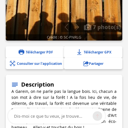
7 photo(s)
Crédit : © SC-PNRLG
Télécharger PDF
Télécharger GPX
Consulter sur l'application
Partager
Description
A Garein, on ne parle pas la langue bois. Ici, chacun a
son mot à dire sur la forêt ! A la fois lieu de vie, de
détente, de travail, la forêt est devenue une véritable
source d’inspiration : centre de découverte Graine de
Forêt, des œuvres en bois de La Forêt d'Art
Dis-moi ce que tu veux, je trouve...
Contemporain qui interpellent le visiteur, un éco-
hameau ... Allez-y et touchez du bois !